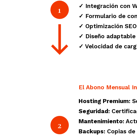
✓ Integración con 
1
✓ Formulario de co
✓ Optimización SE
✓ Diseño adaptable 
✓ Velocidad de carg
El Abono Mensual In
Hosting Premium:
Se
Seguridad:
Certifica
Mantenimiento:
Actu
2
Backups:
Copias de 