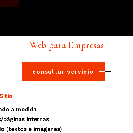
Web para Empresas
consultar servicio
Sitio
zado a medida
/páginas internas
o (textos e imágenes)